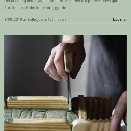
Det är ett tag sedan jag anordnade tvålkurser bl a på Över Järva gård i
Stockholm. Vi plockade örter, gjorde...
8/09, 2019
av
Solhöjdens Tvålmakeri
Läs mer