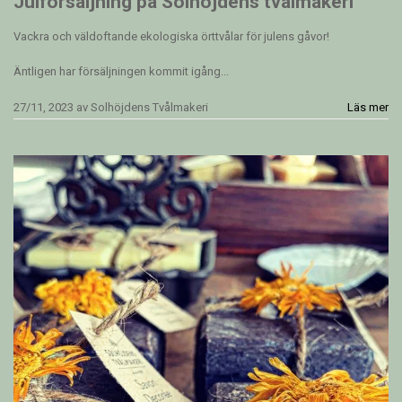
Julförsäljning på Solhöjdens tvålmakeri
Vackra och väldoftande ekologiska örttvålar för julens gåvor!
Äntligen har försäljningen kommit igång...
27/11, 2023
av
Solhöjdens Tvålmakeri
Läs mer