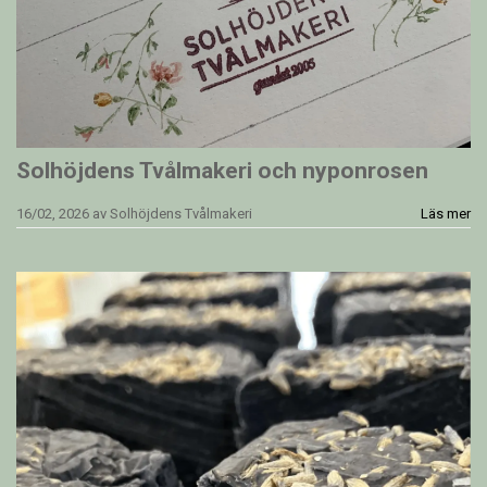
Solhöjdens Tvålmakeri och nyponrosen
16/02, 2026
av
Solhöjdens Tvålmakeri
Läs mer