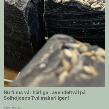
Nu finns vår härliga Lavendeltvål på
Solhöjdens Tvålmakeri igen!
Kära läsare,