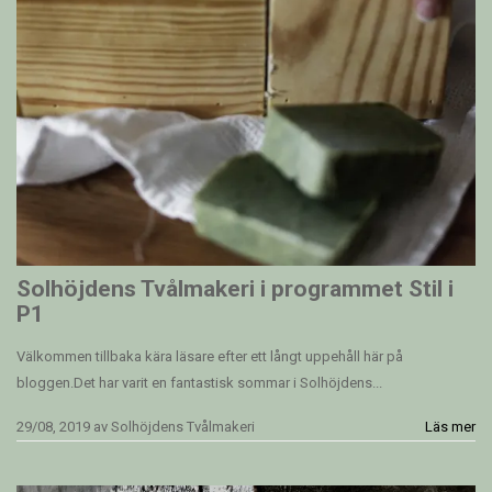
Solhöjdens Tvålmakeri i programmet Stil i
P1
Välkommen tillbaka kära läsare efter ett långt uppehåll här på
bloggen.Det har varit en fantastisk sommar i Solhöjdens...
29/08, 2019
av
Solhöjdens Tvålmakeri
Läs mer