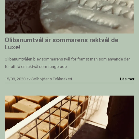
Olibanumtvål är sommarens raktvål de
Luxe!
Olibanumtvålen blev sommarens tvål för främst män som använde den
för att få en raktvål som fungerade...
15/08, 2020
av
Solhöjdens Tvålmakeri
Läs mer