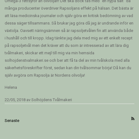
Omega-3 fettsyror än olivoljan! Det ska dock tas med "en nypa salt" då
många producenter överdriver Rapsoljans effekt på hälsan. Det bästa är
att läsa medicinska journaler och själv göra en kritisk bedömning av vad
dessa säger tillsammans. Så brukar jag göra då jag är undrande inför en
växtolja. Oavsett näringsämnen så är rapsoljetvålen fin att använda både
i hushåll och till kropp. Idag tänkte jag dela med mig av ett enkelt recept
på rapsoljetvål men det kräver att du som är intresserad av att lära dig
tvålmakeri, skickar ett mejl till mig via min hemsida
solhojdenstvalmakeri.se och ber att få ta del av min tvålskola med alla
säkerhetsföreskrifter först, sedan kan din tvålsommar börja! Då kan du
själv avgöra om Rapsolja är Nordens olivolja!
Helena
22/05, 2018
av
Solhöjdens Tvålmakeri
Senaste