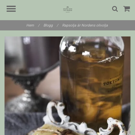
Hem
/
Blogg
/
Rapsolja är Nordens olivolja