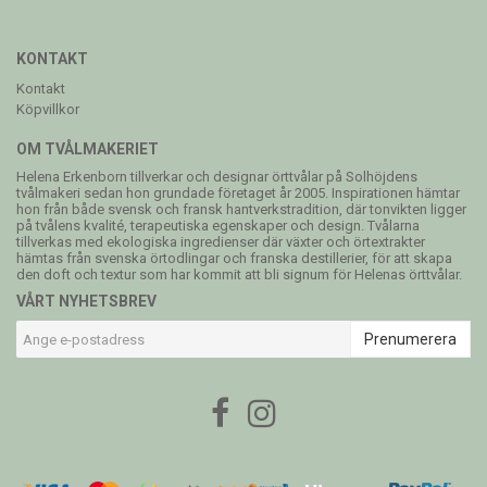
KONTAKT
Kontakt
Köpvillkor
OM TVÅLMAKERIET
Helena Erkenborn tillverkar och designar örttvålar på Solhöjdens
tvålmakeri sedan hon grundade företaget år 2005. Inspirationen hämtar
hon från både svensk och fransk hantverkstradition, där tonvikten ligger
på tvålens kvalité, terapeutiska egenskaper och design. Tvålarna
tillverkas med ekologiska ingredienser där växter och örtextrakter
hämtas från svenska örtodlingar och franska destillerier, för att skapa
den doft och textur som har kommit att bli signum för Helenas örttvålar.
VÅRT NYHETSBREV
Prenumerera