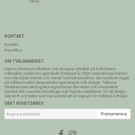
150 kr
KONTAKT
Kontakt
Köpvillkor
OM TVÅLMAKERIET
Helena Erkenborn tillverkar och designar örttvålar på Solhöjdens
tvålmakeri sedan hon grundade företaget år 2005. Inspirationen hämtar
hon från både svensk och fransk hantverkstradition, där tonvikten ligger
på tvålens kvalité, terapeutiska egenskaper och design. Tvålarna
tillverkas med ekologiska ingredienser där växter och örtextrakter
hämtas från svenska örtodlingar och franska destillerier, för att skapa
den doft och textur som har kommit att bli signum för Helenas örttvålar.
VÅRT NYHETSBREV
Prenumerera