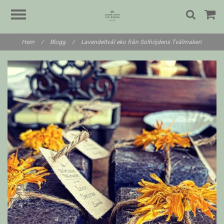
Hem
/
Blogg
/
Lavendeltvål eko från Solhöjdens Tvålmakeri