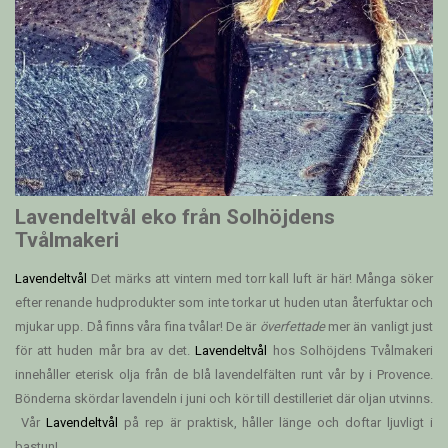
Lavendeltvål eko från Solhöjdens
Tvålmakeri
Lavendeltvål
Det märks att vintern med torr kall luft är här! Många söker
efter renande hudprodukter som inte torkar ut huden utan återfuktar och
mjukar upp. Då finns våra fina tvålar! De är
överfettade
mer än vanligt just
för att huden mår bra av det.
Lavendeltvål
hos Solhöjdens Tvålmakeri
innehåller eterisk olja från de blå lavendelfälten runt vår by i Provence.
Bönderna skördar lavendeln i juni och kör till destilleriet där oljan utvinns.
Vår
Lavendeltvål
på rep är praktisk, håller länge och doftar ljuvligt i
bastun!