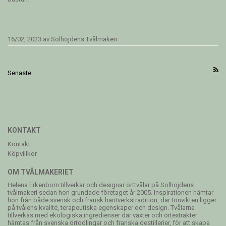
16/02, 2023
av
Solhöjdens Tvålmakeri
Senaste
KONTAKT
Kontakt
Köpvillkor
OM TVÅLMAKERIET
Helena Erkenborn tillverkar och designar örttvålar på Solhöjdens
tvålmakeri sedan hon grundade företaget år 2005. Inspirationen hämtar
hon från både svensk och fransk hantverkstradition, där tonvikten ligger
på tvålens kvalité, terapeutiska egenskaper och design. Tvålarna
tillverkas med ekologiska ingredienser där växter och örtextrakter
hämtas från svenska örtodlingar och franska destillerier, för att skapa