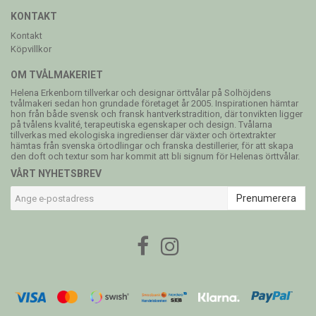
KONTAKT
Kontakt
Köpvillkor
OM TVÅLMAKERIET
Helena Erkenborn tillverkar och designar örttvålar på Solhöjdens
tvålmakeri sedan hon grundade företaget år 2005. Inspirationen hämtar
hon från både svensk och fransk hantverkstradition, där tonvikten ligger
på tvålens kvalité, terapeutiska egenskaper och design. Tvålarna
tillverkas med ekologiska ingredienser där växter och örtextrakter
hämtas från svenska örtodlingar och franska destillerier, för att skapa
den doft och textur som har kommit att bli signum för Helenas örttvålar.
VÅRT NYHETSBREV
Prenumerera