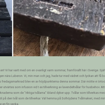
ri! Vi har varit med om en ovanligt varm sommar, framförallt här i Sverige. Sj
ergen nära Luberon. Vi, min man och jag, hade tur med vädret och lyckan att få 
ns fredagsmarknad blev en av höjdpunkterna denna sommar. Där mötte vi örtodl
 utvärtes som infusion vid t ex tillverkning av lavendeltvålar för husbehov. A
aderna som de "riktiga tvålarna" ibland dyker upp. Tvålar som tillverkas med 
til på den tvål som de tillverkar. Väl hemma på Solhöjdens Tvålmakeri, med mina 
re en fin vecka.