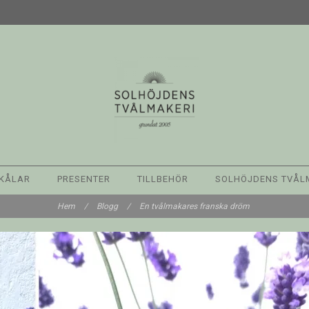
KÅLAR
PRESENTER
TILLBEHÖR
SOLHÖJDENS TVÅL
Hem
/
Blogg
/
En tvålmakares franska dröm