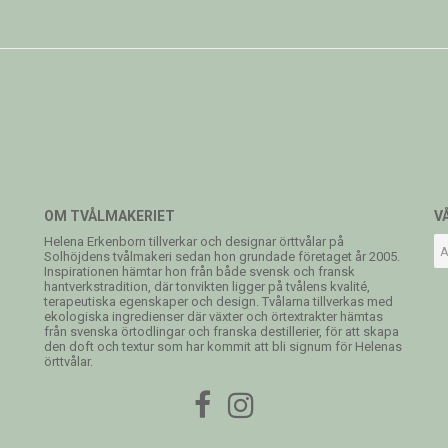
OM TVÅLMAKERIET
V
Helena Erkenborn tillverkar och designar örttvålar på
Solhöjdens tvålmakeri sedan hon grundade företaget år 2005.
Inspirationen hämtar hon från både svensk och fransk
hantverkstradition, där tonvikten ligger på tvålens kvalité,
terapeutiska egenskaper och design. Tvålarna tillverkas med
ekologiska ingredienser där växter och örtextrakter hämtas
från svenska örtodlingar och franska destillerier, för att skapa
den doft och textur som har kommit att bli signum för Helenas
örttvålar.