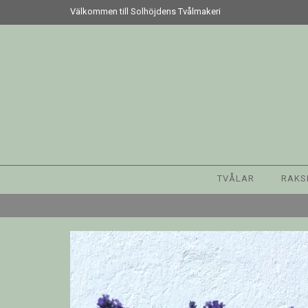
Välkommen till Solhöjdens Tvålmakeri
TVÅLAR
RAKS