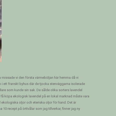
älv missade vi den första värmeböljan här hemma då vi
bo i ett franskt byhus där de tjocka stenväggarna isolerade
are som kunde sin sak. De sålde olika sorters lavendel
tt få köpa ekologisk lavendel på en lokal marknad måste vara
ekologiska oljor och eteriska oljor för hand. Det är
10 recept på örttvålar som jag tillverkar, finner jag ny