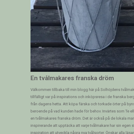
En tvålmakares franska dröm
Välkommen tillbaka till min blogg här på Solhöjdens tvålmake
tillfälligt var på inspirations och inköpsresa i de franska b
från dagens hetta. Att köpa färska och torkade örter på by
beroende på vad kunden hade för behov. Invärtes som Te eller
en tvålmakares franska dröm. Det är också på de lokala markn
inspirerande att upptäcka att varje tvålmakare har sin egen s
inspiration att utveckla några nya tvålsorter. Önskar alla läsa