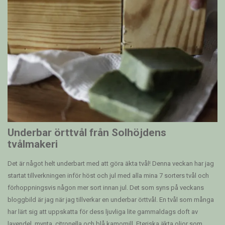
Underbar örttvål från Solhöjdens
tvålmakeri
Det är något helt underbart med att göra äkta tvål! Denna veckan har jag
startat tillverkningen inför höst och jul med alla mina 7 sorters tvål och
förhoppningsvis någon mer sort innan jul. Det som syns på veckans
bloggbild är jag när jag tillverkar en underbar örttvål. En tvål som många
har lärt sig att uppskatta för dess ljuvliga lite gammaldags doft av
lavendel, mynta, citronella och blå kamomill. Eteriska äkta oljor som