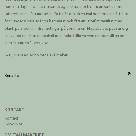
både har lugnande och läkande egenskaper och som använts inom
örtmedicinen i århundraden. Detta är också en tvål som passar jättebra
för hundens päls. Många har testat och fått ett jättefint resultat med
blank päls och mindre fästingar på sommaren. Hoppas det passar dig
själv med en skön duschtvål men också lilla vovven om den vill ha en
liten "hösttreat". Vov, vov!
5/10, 2018
av
Solhöjdens Tvålmakeri
Senaste
KONTAKT
Kontakt
Köpvillkor
OM TVÅLMAKERIET