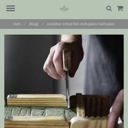
Hem
/
Blogg
/
Underbar örttvål från Solhöjdens tvålmakeri