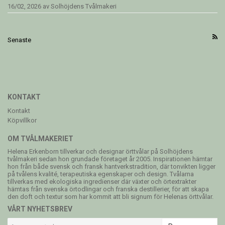
16/02, 2026
av
Solhöjdens Tvålmakeri
Senaste
KONTAKT
Kontakt
Köpvillkor
OM TVÅLMAKERIET
Helena Erkenborn tillverkar och designar örttvålar på Solhöjdens
tvålmakeri sedan hon grundade företaget år 2005. Inspirationen hämtar
hon från både svensk och fransk hantverkstradition, där tonvikten ligger
på tvålens kvalité, terapeutiska egenskaper och design. Tvålarna
tillverkas med ekologiska ingredienser där växter och örtextrakter
hämtas från svenska örtodlingar och franska destillerier, för att skapa
den doft och textur som har kommit att bli signum för Helenas örttvålar.
VÅRT NYHETSBREV