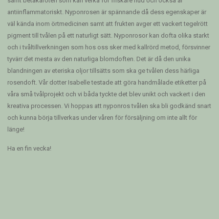
samt betakaroten som kan verka för friskare hud och också är
antiinflammatoriskt. Nyponrosen är spännande då dess egenskaper är
väl kända inom örtmedicinen samt att frukten avger ett vackert tegelrött
pigment till tvålen på ett naturligt sätt. Nyponrosor kan dofta olika starkt
och i tvåltillverkningen som hos oss sker med kallrörd metod, försvinner
tyvärr det mesta av den naturliga blomdoften. Det är då den unika
blandningen av eteriska oljor tillsätts som ska ge tvålen dess härliga
rosendoft. Vår dotter Isabelle testade att göra handmålade etiketter på
våra små tvålprojekt och vi båda tyckte det blev unikt och vackert i den
kreativa processen. Vi hoppas att nyponros tvålen ska bli godkänd snart
och kunna börja tillverkas under våren för försäljning om inte allt för
länge!
Ha en fin vecka!