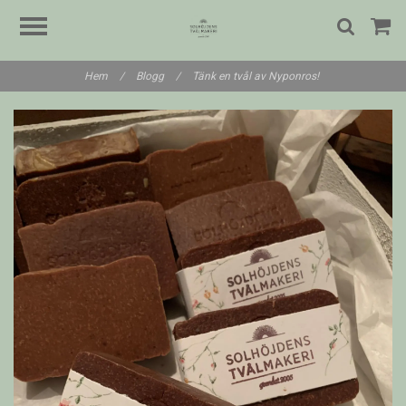
Hem
/
Blogg
/
Tänk en tvål av Nyponros!