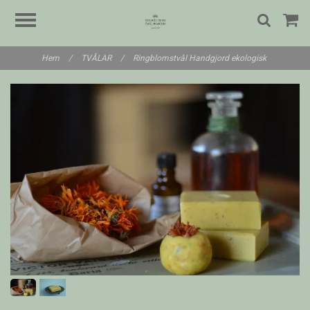
Hem
/
TVÅLAR
/
Ringblomstvål Handgjord ekologisk