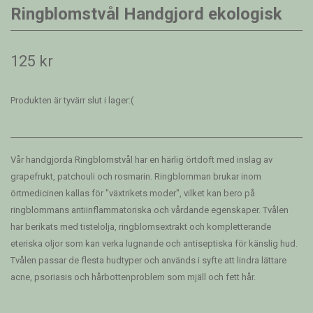
Ringblomstvål Handgjord ekologisk
125 kr
Produkten är tyvärr slut i lager:(
Vår handgjorda Ringblomstvål har en härlig örtdoft med inslag av
grapefrukt, patchouli och rosmarin. Ringblomman brukar inom
örtmedicinen kallas för "växtrikets moder", vilket kan bero på
ringblommans antiinflammatoriska och vårdande egenskaper. Tvålen
har berikats med tistelolja, ringblomsextrakt och kompletterande
eteriska oljor som kan verka lugnande och antiseptiska för känslig hud.
Tvålen passar de flesta hudtyper och används i syfte att lindra lättare
acne, psoriasis och hårbottenproblem som mjäll och fett hår.