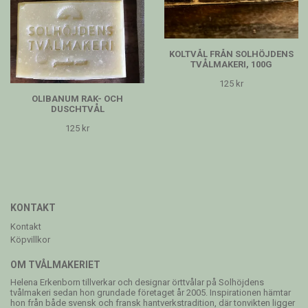
KOLTVÅL FRÅN SOLHÖJDENS
TVÅLMAKERI, 100G
125 kr
OLIBANUM RAK- OCH
DUSCHTVÅL
125 kr
KONTAKT
Kontakt
Köpvillkor
OM TVÅLMAKERIET
Helena Erkenborn tillverkar och designar örttvålar på Solhöjdens
tvålmakeri sedan hon grundade företaget år 2005. Inspirationen hämtar
hon från både svensk och fransk hantverkstradition, där tonvikten ligger