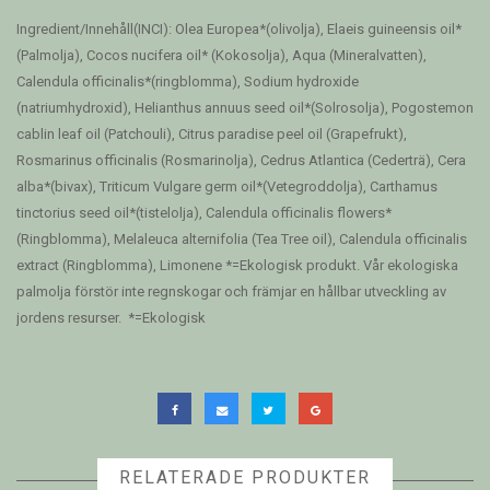
Ingredient/Innehåll(INCI): Olea Europea*(olivolja), Elaeis guineensis oil*
(Palmolja), Cocos nucifera oil* (Kokosolja), Aqua (Mineralvatten),
Calendula officinalis*(ringblomma), Sodium hydroxide
(natriumhydroxid), Helianthus annuus seed oil*(Solrosolja), Pogostemon
cablin leaf oil (Patchouli), Citrus paradise peel oil (Grapefrukt),
Rosmarinus officinalis (Rosmarinolja), Cedrus Atlantica (Cederträ), Cera
alba*(bivax), Triticum Vulgare germ oil*(Vetegroddolja), Carthamus
tinctorius seed oil*(tistelolja), Calendula officinalis flowers*
(Ringblomma), Melaleuca alternifolia (Tea Tree oil), Calendula officinalis
extract (Ringblomma), Limonene *=Ekologisk produkt. Vår ekologiska
palmolja förstör inte regnskogar och främjar en hållbar utveckling av
jordens resurser. *=Ekologisk
RELATERADE PRODUKTER