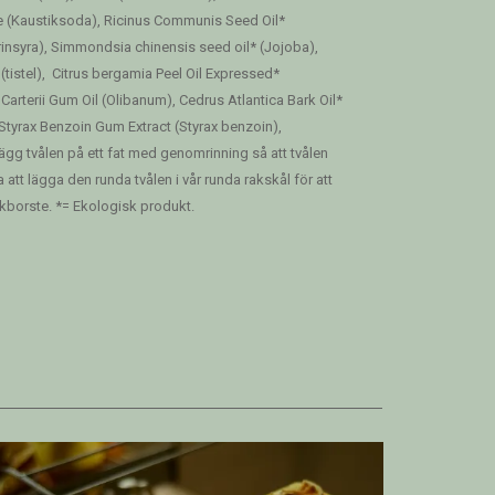
e (Kaustiksoda), Ricinus Communis Seed Oil*
arinsyra), Simmondsia chinensis seed oil* (Jojoba),
(tistel), Citrus bergamia Peel Oil Expressed*
Carterii Gum Oil (Olibanum), Cedrus Atlantica Bark Oil*
 Styrax Benzoin Gum Extract (Styrax benzoin),
Lägg tvålen på ett fat med genomrinning så att tvålen
 att lägga den runda tvålen i vår runda rakskål för att
akborste.
*= Ekologisk produkt.