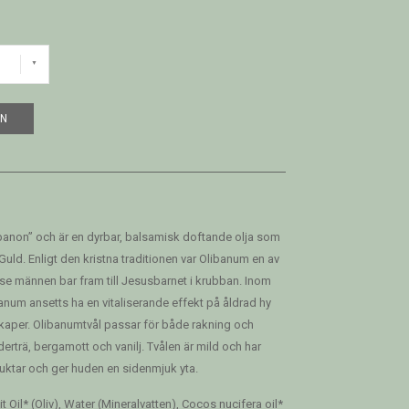
EN
ibanon” och är en dyrbar, balsamisk doftande olja som
uld. Enligt den kristna traditionen var Olibanum en av
se männen bar fram till Jesusbarnet i krubban. Inom
banum ansetts ha en vitaliserande effekt på åldrad hy
er. Olibanumtvål passar för både rakning och
erträ, bergamott och vanilj. Tvålen är mild och har
uktar och ger huden en sidenmjuk yta.
t Oil* (Oliv), Water (Mineralvatten), Cocos nucifera oil*