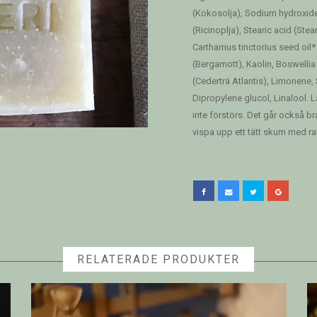
(Kokosolja), Sodium hydroxid
(Ricinoplja), Stearic acid (Ste
Carthamus tinctorius seed oil* 
(Bergamott), Kaolin, Boswellia 
(Cederträ Atlantis), Limonene,
Dipropylene glucol, Linalool. 
inte förstörs. Det går också bra
vispa upp ett tätt skum med r
RELATERADE PRODUKTER