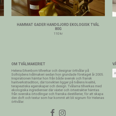
HAMMAT GADER HANDGJORD EKOLOGISK TVÅL
80G
110 kr
OM TVÅLMAKERIET
V
Helena Erkenborn tillverkar och designar örttvålar på
Solhöjdens tvålmakeri sedan hon grundade företaget år 2005.
Inspirationen hämtar hon från både svensk och fransk
hantverkstradition, där tonvikten ligger på tvålens kvalité,
terapeutiska egenskaper och design. Tvålarna tillverkas med
ekologiska ingredienser där växter och örtextrakter hämtas
från svenska örtodlingar och franska destillerier, för att skapa
den doft och textur som har kommit att bli signum för Helenas
örttvålar.