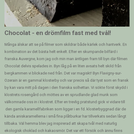
Chocolat - en drömfilm fast med tvål!
Många älskar att se på filmer som skildrar både kärlek och hantverk. En
kombination av det bästa helt enkelt. Efter en skumpande bilfärd i
franska Auvergne, kom jag och min man äntligen fram till byn där filmen
Chocolat delvis spelades in. Byn låg på en liten avsats helt skild från
bergkammen vi blickade ned från. Det var magiskt! Byn Flavigny-sur-
Ozerain är en gammal klosterby och var precis så där tyst som en fransk
by kan vara mitt på dagen i den franska solhettan. Vi sökte först skydd i
klostrets rosengård och möttes av en sprudlande glad munk som
välkomnade oss in i klostret. Efter en trevlig pratstund gick vi vidare till
den gamla karamellfabriken som ligger i en fd. klosterbyggnad där de
kända aniskaramellerna i små fina plåtburkar har tillverkats sedan långt
tillbaka. Väl hemma blev jag inspirerad att skapa tvål med naturlig
ekologisk choklad och kakaosmör. Det var ett försök och ännu finns