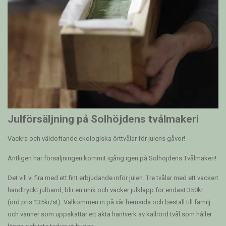
Julförsäljning på Solhöjdens tvålmakeri
Vackra och väldoftande ekologiska örttvålar för julens gåvor!
Äntligen har försäljningen kommit igång igen på Solhöjdens Tvålmakeri!
Det vill vi fira med ett fint erbjudande inför julen. Tre tvålar med ett vackert
handtryckt julband, blir en unik och vacker julklapp för endast 350kr
(ord.pris 135kr/st). Välkommen in på vår hemsida och beställ till familj
och vänner som uppskattar ett äkta hantverk av kallrörd tvål som håller