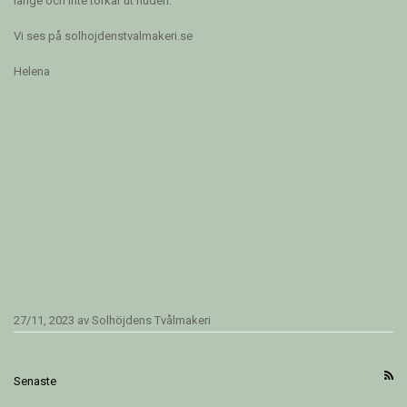
länge och inte torkar ut huden.
Vi ses på solhojdenstvalmakeri.se
Helena
27/11, 2023
av
Solhöjdens Tvålmakeri
Senaste