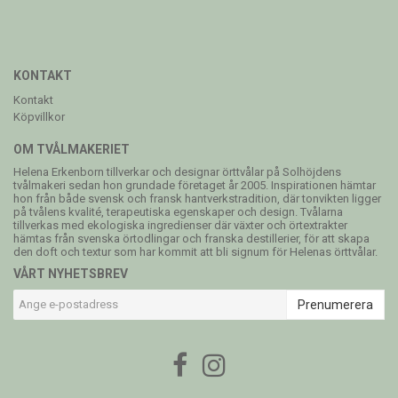
KONTAKT
Kontakt
Köpvillkor
OM TVÅLMAKERIET
Helena Erkenborn tillverkar och designar örttvålar på Solhöjdens
tvålmakeri sedan hon grundade företaget år 2005. Inspirationen hämtar
hon från både svensk och fransk hantverkstradition, där tonvikten ligger
på tvålens kvalité, terapeutiska egenskaper och design. Tvålarna
tillverkas med ekologiska ingredienser där växter och örtextrakter
hämtas från svenska örtodlingar och franska destillerier, för att skapa
den doft och textur som har kommit att bli signum för Helenas örttvålar.
VÅRT NYHETSBREV
Prenumerera