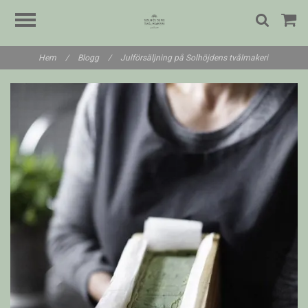
Hem
/
Blogg
/
Julförsäljning på Solhöjdens tvålmakeri